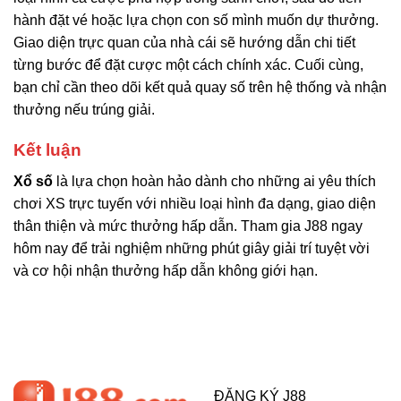
hành đặt vé hoặc lựa chọn con số mình muốn dự thưởng.
Giao diện trực quan của nhà cái sẽ hướng dẫn chi tiết
từng bước để đặt cược một cách chính xác. Cuối cùng,
bạn chỉ cần theo dõi kết quả quay số trên hệ thống và nhận
thưởng nếu trúng giải.
Kết luận
Xổ số
là lựa chọn hoàn hảo dành cho những ai yêu thích
chơi XS trực tuyến với nhiều loại hình đa dạng, giao diện
thân thiện và mức thưởng hấp dẫn. Tham gia J88 ngay
hôm nay để trải nghiệm những phút giây giải trí tuyệt vời
và cơ hội nhận thưởng hấp dẫn không giới hạn.
ĐĂNG KÝ J88