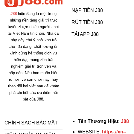
NẠP TIỀN J88
J88
hiện đang là một trong
những nền tảng giải trí trực
RÚT TIỀN J88
tuyến được nhiều người chơi
tại Việt Nam tin chọn. Nhà cái
TẢI APP J88
này gây chú ý nhờ kho trò
chơi đa dạng, chất lượng ổn
định cùng hệ thống dịch vụ
hiện đại, mang đến trải
nghiệm giải trí trọn vẹn và
hấp dẫn. Nếu bạn muốn hiểu
rõ hơn về sân chơi này, hãy
theo dõi bài viết sau để khám
phá chi tiết các ưu điểm nổi
bật của J88.
Tên Thương Hiệu:
J88
CHÍNH SÁCH BẢO MẬT
WEBSITE:
https://xn--