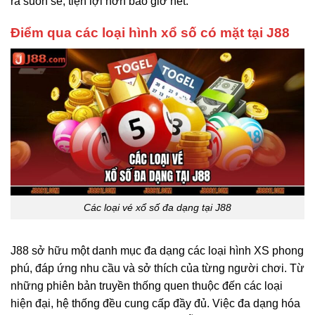
ra suôn sẻ, tiện lợi hơn bao giờ hết.
Điểm qua các loại hình xổ số có mặt tại J88
Các loại vé xổ số đa dạng tại J88
J88 sở hữu một danh mục đa dạng các loại hình XS phong
phú, đáp ứng nhu cầu và sở thích của từng người chơi. Từ
những phiên bản truyền thống quen thuộc đến các loại
hiện đại, hệ thống đều cung cấp đầy đủ. Việc đa dạng hóa