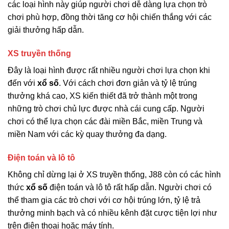
các loại hình này giúp người chơi dễ dàng lựa chọn trò
chơi phù hợp, đồng thời tăng cơ hội chiến thắng với các
giải thưởng hấp dẫn.
XS truyền thống
Đây là loại hình được rất nhiều người chơi lựa chọn khi
đến với
xổ số
. Với cách chơi đơn giản và tỷ lệ trúng
thưởng khá cao, XS kiến thiết đã trở thành một trong
những trò chơi chủ lực được nhà cái cung cấp. Người
chơi có thể lựa chọn các đài miền Bắc, miền Trung và
miền Nam với các kỳ quay thưởng đa dạng.
Điện toán và lô tô
Không chỉ dừng lại ở XS truyền thống, J88 còn có các hình
thức
xổ số
điện toán và lô tô rất hấp dẫn. Người chơi có
thể tham gia các trò chơi với cơ hội trúng lớn, tỷ lệ trả
thưởng minh bạch và có nhiều kênh đặt cược tiện lợi như
trên điện thoại hoặc máy tính.