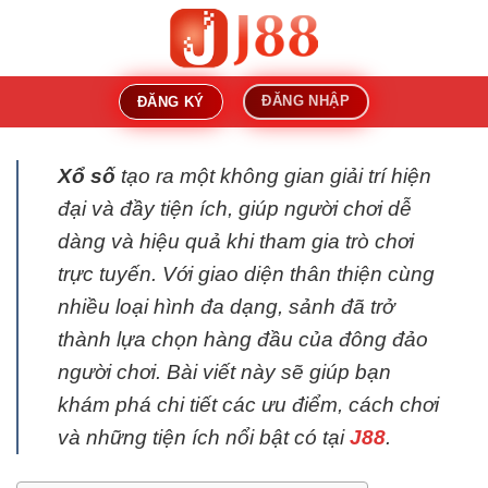
Skip
to
content
ĐĂNG NHẬP
ĐĂNG KÝ
Xổ số
tạo ra một không gian giải trí hiện
đại và đầy tiện ích, giúp người chơi dễ
dàng và hiệu quả khi tham gia trò chơi
trực tuyến. Với giao diện thân thiện cùng
nhiều loại hình đa dạng, sảnh đã trở
thành lựa chọn hàng đầu của đông đảo
người chơi. Bài viết này sẽ giúp bạn
khám phá chi tiết các ưu điểm, cách chơi
và những tiện ích nổi bật có tại
J88
.