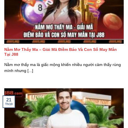
Nằm Mơ Thấy Ma – Giải Mã Điềm Báo Và Con Số May Mắn
Tại J88
Nằm mơ thấy ma là giấc mộng khiến nhiều người cảm thấy rùng
mình nhưng [...]
21
Th10