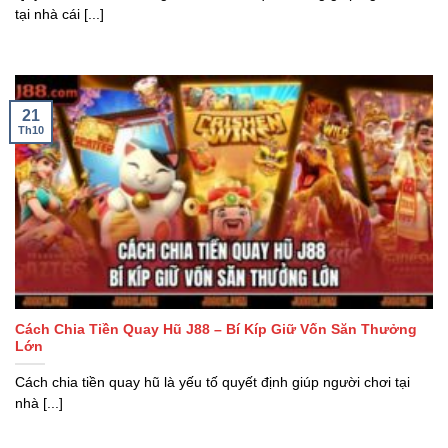
tại nhà cái [...]
21
Th10
Cách Chia Tiền Quay Hũ J88 – Bí Kíp Giữ Vốn Săn Thưởng
Lớn
Cách chia tiền quay hũ là yếu tố quyết định giúp người chơi tại
nhà [...]