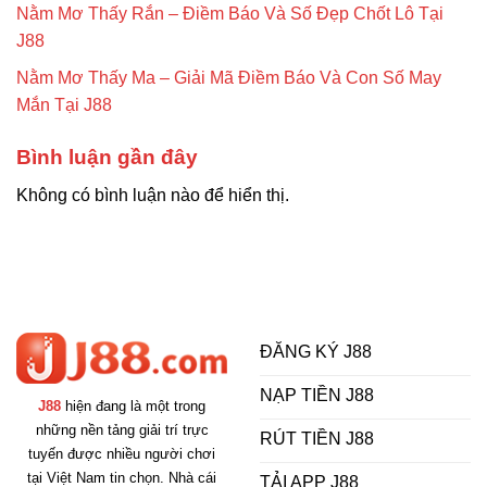
Nằm Mơ Thấy Rắn – Điềm Báo Và Số Đẹp Chốt Lô Tại
J88
Nằm Mơ Thấy Ma – Giải Mã Điềm Báo Và Con Số May
Mắn Tại J88
Bình luận gần đây
Không có bình luận nào để hiển thị.
ĐĂNG KÝ J88
NẠP TIỀN J88
J88
hiện đang là một trong
những nền tảng giải trí trực
RÚT TIỀN J88
tuyến được nhiều người chơi
tại Việt Nam tin chọn. Nhà cái
TẢI APP J88