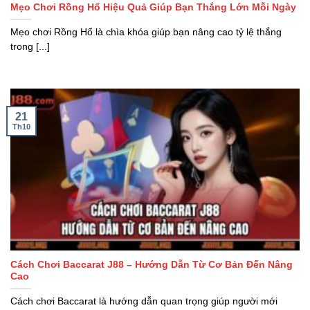
Mẹo Chơi Rồng Hổ Hiệu Quả Giúp Bạn Thắng Lớn Mỗi Ngày
Mẹo chơi Rồng Hổ là chìa khóa giúp bạn nâng cao tỷ lệ thắng
trong [...]
21
Th10
Cách Chơi Baccarat J88 – Hướng Dẫn Từ Cơ Bản Đến Nâng
Cao
Cách chơi Baccarat là hướng dẫn quan trọng giúp người mới